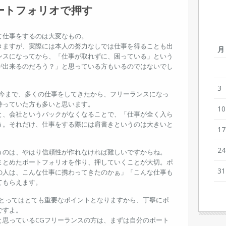
ートフォリオで押す
て仕事をするのは大変なもの。
きますが、実際には本人の努力なしでは仕事を得ることも出
月
ンスになってから、「仕事が取れずに、困っている」という
が出来るのだろう？」と思っている方もいるのではないでし
3
「今まで、多くの仕事をしてきたから、フリーランスになっ
持っていた方も多いと思います。
10
と、会社というバックがなくなることで、「仕事が全く入ら
う。それだけ、仕事をする際には肩書きというのは大きいと
17
24
うのは、やはり信頼性が作れなければ難しいですからね。
まとめたポートフォリオを作り、押していくことが大切。ポ
31
の人は、こんな仕事に携わってきたのかぁ」「こんな仕事も
てもらえます。
にとってはとても重要なポイントとなりますから、丁寧にポ
ですよ。
と思っているCGフリーランスの方は、まずは自分のポート