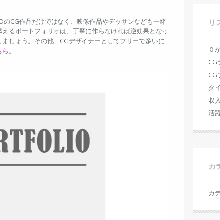
DのCG作品だけではなく、映像作品やデッサンなども一緒
リ
添えるポートフォリオは、丁寧に作らなければ逆効果となっ
しましょう。その他、CGデザイナーとしてフリーで多いに
０
ちら
。
C
C
タ
収
活
カ
カ